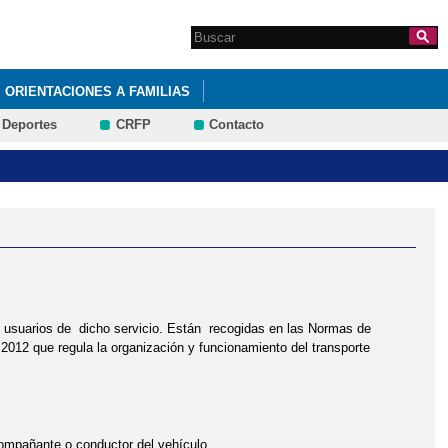
Search this site
Formulario de
búsqueda
ORIENTACIONES A FAMILIAS
Deportes
CRFP
Contacto
s usuarios de dicho servicio. Están recogidas en las Normas de
 2012 que regula la organización y funcionamiento del transporte
acompañante o conductor del vehículo.