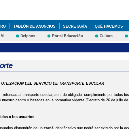
Pasar al
contenido
principal
TRO
TABLÓN DE ANUNCIOS
SECRETARÍA
QUÉ HACEMOS
LM
Delphos
Portal Educación
Cultura
orte
 UTLIZACIÓN DEL SERVICIO DE TRANSPORTE ESCOLAR
 referidas al transporte escolar, son de obligado cumplimiento por todos lo
 nuestro centro y basadas en la normativa vigente (Decreto de 26 de julio de
idas a los usuarios
usuarios dispondrán de un
carné
identificativo que podrá ser exigido por la 