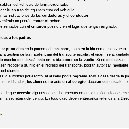
 saldrán del vehículo de forma
ordenada
.
acer
buen uso
del equipamiento del vehículo.
 las indicaciones de las
cuidadoras
y el
conductor
.
 vehículo no podrán
comer ni beber
.
re sentados con el
cinturón
puesto y en el lugar que tengan asignado.
idas a los padres
star
puntuales
en la parada del transporte, tanto en la ida como en la vuelta.
a la gestión de las
incidencias
del transporte escolar, el orden será: cuidado
te escolar se utilizará tanto
en la ida como en la vuelta
. Si no se realizase
sen recoger a su hijo en el regreso del transporte, podrán autorizar, mediante 
 del alumno.
es lo autorizan por escrito, el alumno podrá
regresar solo
a casa desde la pa
sas justificadas, los alumnos
no asisten al colegio
, deberán comunicarlo con 
o de que necesite algunos de los documentos de autorización indicados en 
 en la secretaría del centro. En todo caso deben entregarlos rellenos a la Direc