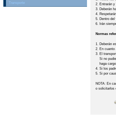
Transporte
Entrarán y
Deberán h
Respetarán
Dentro del
Irán siemp
Normas refer
Deberán e
En cuanto 
El transpor
Si no pudie
haga cargo
Si los padr
Si por cau
NOTA: En cas
o solicitarlos