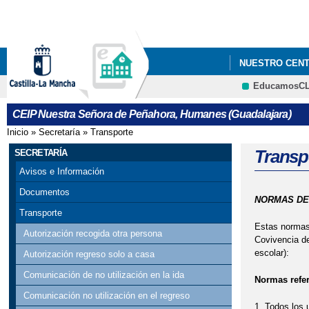
NUESTRO CEN
EducamosC
CEIP Nuestra Señora de Peñahora, Humanes (Guadalajara)
Inicio
»
Secretaría
»
Transporte
Se encuentra usted aquí
Transp
SECRETARÍA
Avisos e Información
Documentos
NORMAS DE
Transporte
Estas normas,
Autorización recogida otra persona
Covivencia de
escolar):
Autorización regreso solo a casa
Comunicación de no utilización en la ida
Normas refer
Comunicación no utilización en el regreso
Todos los 